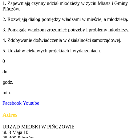
1. Zapewniają czynny udział młodzieży w życiu Miasta i Gminy
Pińczów.
2. Rozwijają dialog pomiędzy władzami w mieście, a młodzieżą.
3. Pomagają władzom zrozumieć potrzeby i problemy młodzieży.
4. Zdobywanie doświadczenia w działalności samorządowej.
5. Udział w ciekawych projektach i wydarzeniach.
0
dni
godz.
min.
Facebook
Youtube
Adres
URZĄD MIEJSKI W PIŃCZOWIE
ul. 3 Maja 10
28-400 Pińczów